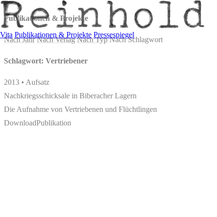
Publikationen & Projekte
Vita
Publikationen & Projekte
Pressespiegel
Nach Jahr
Nach Verlag
Nach Typ
Nach Schlagwort
Schlagwort: Vertriebener
2013 • Aufsatz
Nachkriegsschicksale in Biberacher Lagern
Die Aufnahme von Vertriebenen und Flüchtlingen
Download
Publikation