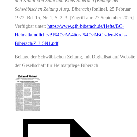
und Kultur von Stadt und Kreis Biberach (Beilage der
Schwäbischen Zeitung Ausg. Biberach)
[online]. 25 Februar
1972. Bd. 15, Nr. 1, S. 2–3. [Zugriff am: 27 September 2025].
Verfügbar unter:
https://www.gfh-biberach.de/Hefte/BC-
Heimatkundliche-Bl%C3%A4tter-f%C3%BCr-den-Kreis-
Biberach/Z-J15N1.pdf
Beilage der Schwäbischen Zeitung, mit Digitalisat auf Website
der Gesellschaft für Heimatpflege Biberach