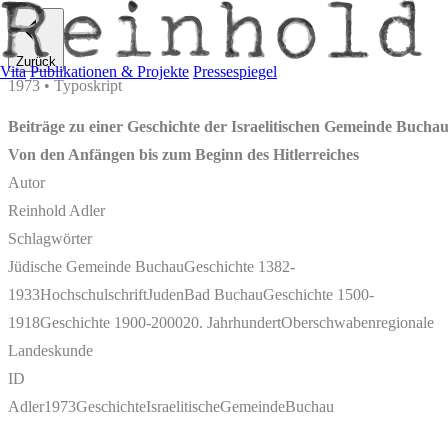
Zurück
Vita
Publikationen & Projekte
Pressespiegel
1973 • Typoskript
Beiträge zu einer Geschichte der Israelitischen Gemeinde Bucha
Von den Anfängen bis zum Beginn des Hitlerreiches
Autor
Reinhold Adler
Schlagwörter
Jüdische Gemeinde Buchau
Geschichte 1382-
1933
Hochschulschrift
Juden
Bad Buchau
Geschichte 1500-
1918
Geschichte 1900-2000
20. Jahrhundert
Oberschwaben
regionale
Landeskunde
ID
Adler1973GeschichteIsraelitischeGemeindeBuchau