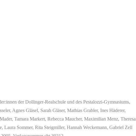
er:innen der Dollinger-Realschule und des Pestalozzi-Gymnasiums,
sseler, Agnes Gläsel, Sarah Gläser, Mathias Grabler, Ines Häderer,
en Mader, Tamara Markert, Rebecca Maucher, Maximilian Menz, Theresa
tke, Laura Sommer, Rita Steigmiller, Hannah Weckemann, Gabriel Zell
l 2005. Verlagsnummer cbt 30212.