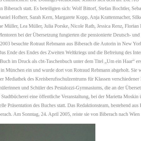
iberach statt. Es beteiligten sich: Wolf Bittorf, Stefan Bochtler, Seba
 Daniel Hofherr, Sarah Kern, Margarete Kopp, Anja Krattenmacher, Sil
Müller, Lea Müller, Julia Porske, Nicole Rath, Jessica Renz, Florian
entoren bei der Übersetzung fungierten die pensionierte Deutsch- un
 2003 besuchte Rotraut Rebmann aus Biberach die Autorin in New York.
s Ende des Endes des Zweiten Weltkriegs und die Befreiung des Inter
 Buch im Druck als cbt-Taschenbuch unter dem Titel „Um ein Haar“ ers
in München ein und wurde dort von Rotraud Rebmann abgeholt. Sie wur
er Mediathek des Kreisberufsschulzentrums für Klassen verschiedener 
lerinnen und Schüler des Pestalozzi-Gymnasiums, die an der Übersetzu
Stadtbücherei eine öffentliche Veranstaltung, bei der Marietta Moskin
izielle Präsentation des Buches statt. Das Redaktionsteam, bestehend 
erach. Am Sonntag, 24. April 2005, reiste sie von Biberach nach Wien 