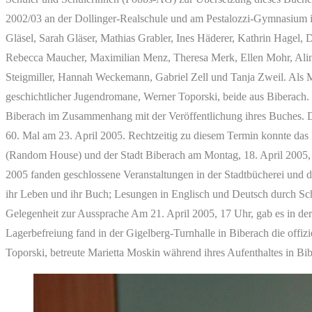
2002/03 an der Dollinger-Realschule und am Pestalozzi-Gymnasium in B
Gläsel, Sarah Gläser, Mathias Grabler, Ines Häderer, Kathrin Hagel,
Rebecca Maucher, Maximilian Menz, Theresa Merk, Ellen Mohr, Aline 
Steigmiller, Hannah Weckemann, Gabriel Zell und Tanja Zweil. Als M
geschichtlicher Jugendromane, Werner Toporski, beide aus Biberach.
Biberach im Zusammenhang mit der Veröffentlichung ihres Buches. Da
60. Mal am 23. April 2005. Rechtzeitig zu diesem Termin konnte das
(Random House) und der Stadt Biberach am Montag, 18. April 2005, 
2005 fanden geschlossene Veranstaltungen in der Stadtbücherei und d
ihr Leben und ihr Buch; Lesungen in Englisch und Deutsch durch Schü
Gelegenheit zur Aussprache Am 21. April 2005, 17 Uhr, gab es in der 
Lagerbefreiung fand in der Gigelberg-Turnhalle in Biberach die off
Toporski, betreute Marietta Moskin während ihres Aufenthaltes in Bib