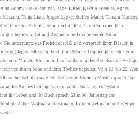
stian Böhm, Heike Brauner, Isabel Distel, Kerstin Fesseler, Agnes
ke Kuczera, Tanja Litau, Jürgen Lypke, Steffen Mader, Tamara Markert,
 Rief, Christine Schmid, Simon Schmidtke, Laura Sommer, Rita
d Englischlehrerin Rotraud Rebmann und der bekannte Autor
 Sie unterstützte das Projekt der AG und versprach ihren Besuch in
nierungslagers Biberach durch französische Truppen jährte sich zum
cheinen. Marietta Moskin traf auf Einladung des Bertelsmann-Verlags
de von ihrem Sohn und ihrer Tochter begleitet. Vom 19. bis 22. Apri
Biberacher Schulen statt: Die Zeitzeugin Marietta Moskin sprach über
ng des Buches beteiligt waren, fanden statt, und es bestand
 über ihr Leben und ihr Buch sprach. Zum 60. Jahrestag der
aus Reinhold Adler, Wolfgang Horstmann, Rotraut Rebmann und Werner
weiter.