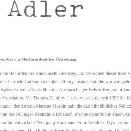
von Marietta Moskin in deutscher Übersetzung
 die Behörden der Kanalinseln Guernsey, um Menschen dieser Insel zu 
 unter Garfield Garland zu danken. Henry Joshuas Familie war wie viele 
ilfspässe von den Nazis über das Austauschlager Belsen-Bergen im Janu
Association, Mr. Thomas Remfrey (†), verwiesen, der seit 1997 die Bes
rie“ der Autorin Marietta Moskin gab, die darin ihr ähnliches Schicks
r an der Dollinger-Realschule Biberach, machte daraufhin in einem Ar
araufhin entwickelte Wolfgang Horstmann vom Pestalozzi-Gymnasium di
 einzurichten. Die Dollinger-Realschule schloss sich dem an. Die A