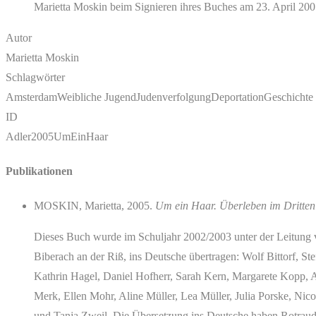
Marietta Moskin beim Signieren ihres Buches am 23. April 200
Autor
Marietta Moskin
Schlagwörter
Amsterdam
Weibliche Jugend
Judenverfolgung
Deportation
Geschichte
ID
Adler2005UmEinHaar
Publikationen
MOSKIN, Marietta, 2005.
Um ein Haar. Überleben im Dritten
Dieses Buch wurde im Schuljahr 2002/2003 unter der Leitung
Biberach an der Riß, ins Deutsche übertragen: Wolf Bittorf, Ste
Kathrin Hagel, Daniel Hofherr, Sarah Kern, Margarete Kopp, 
Merk, Ellen Mohr, Aline Müller, Lea Müller, Julia Porske, Nic
und Tanja Zweil. Die Übersetzung ins Deutsche haben Rotraud