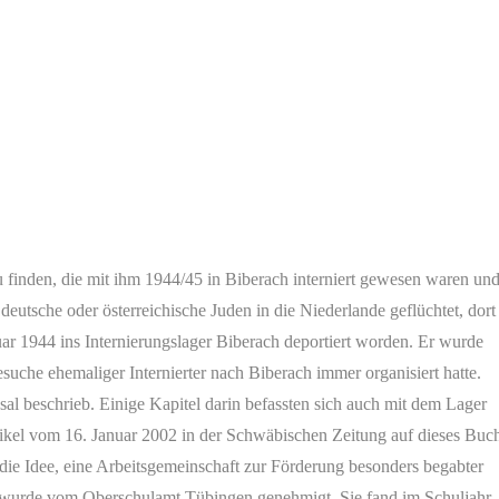
finden, die mit ihm 1944/45 in Biberach interniert gewesen waren un
deutsche oder österreichische Juden in die Niederlande geflüchtet, dort
ar 1944 ins Internierungslager Biberach deportiert worden. Er wurde
uche ehemaliger Internierter nach Biberach immer organisiert hatte.
al beschrieb. Einige Kapitel darin befassten sich auch mit dem Lager
tikel vom 16. Januar 2002 in der Schwäbischen Zeitung auf dieses Buc
e Idee, eine Arbeitsgemeinschaft zur Förderung besonders begabter
G wurde vom Oberschulamt Tübingen genehmigt. Sie fand im Schuljahr