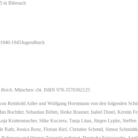
5 in Biberach
 1940-1945
Jugendbuch
 Reich
. München: cbt. ISBN 978-3570302125
 von Reinhold Adler und Wolfgang Horstmann von den folgenden Schül
fan Bochtler, Sebastian Böhm, Heike Brauner, Isabel Distel, Kerstin Fe
Anja Krattenmacher, Silke Kuczera, Tanja Litau, Jürgen Lypke, Steff
ole Rath, Jessica Renz, Florian Rief, Christine Schmid, Simon Schmid
 Rebmann und Werner Toporski redigiert. Deutsche Erstausgabe, Apri