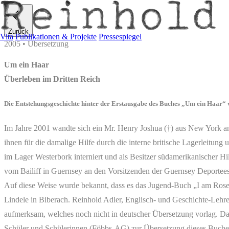
Zurück
Vita
Publikationen & Projekte
Pressespiegel
2005 • Übersetzung
Um ein Haar
Überleben im Dritten Reich
Die Entstehungsgeschichte hinter der Erstausgabe des Buches „Um ein Haar“ 
Im Jahre 2001 wandte sich ein Mr. Henry Joshua (†) aus New York an
ihnen für die damalige Hilfe durch die interne britische Lagerleitung
im Lager Westerbork interniert und als Besitzer südamerikanischer H
vom Bailiff in Guernsey an den Vorsitzenden der Guernsey Deportees 
Auf diese Weise wurde bekannt, dass es das Jugend-Buch „I am Rosema
Lindele in Biberach. Reinhold Adler, Englisch- und Geschichte-Lehre
aufmerksam, welches noch nicht in deutscher Übersetzung vorlag. D
Schüler und Schülerinnen (Föbbs-AG) zur Übersetzung dieses Buches