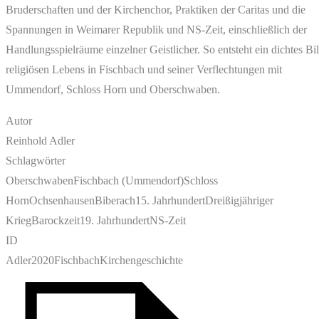
Bruderschaften und der Kirchenchor, Praktiken der Caritas und die
Spannungen in Weimarer Republik und NS-Zeit, einschließlich der
Handlungsspielräume einzelner Geistlicher. So entsteht ein dichtes Bi
religiösen Lebens in Fischbach und seiner Verflechtungen mit
Ummendorf, Schloss Horn und Oberschwaben.
Autor
Reinhold Adler
Schlagwörter
Oberschwaben
Fischbach (Ummendorf)
Schloss
Horn
Ochsenhausen
Biberach
15. Jahrhundert
Dreißigjähriger
Krieg
Barockzeit
19. Jahrhundert
NS-Zeit
ID
Adler2020FischbachKirchengeschichte