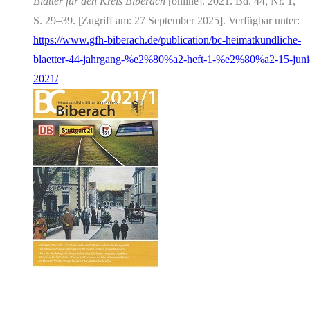
Blätter für den Kreis Biberach
[online]. 2021. Bd. 44, Nr. 1,
S. 29–39. [Zugriff am: 27 September 2025]. Verfügbar unter:
https://www.gfh-biberach.de/publication/bc-heimatkundliche-
blaetter-44-jahrgang-%e2%80%a2-heft-1-%e2%80%a2-15-juni
2021/